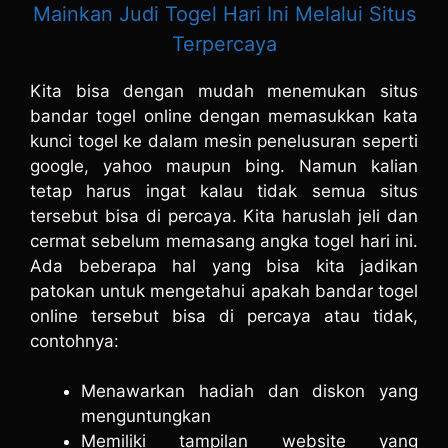
Mainkan Judi Togel Hari Ini Melalui Situs
Terpercaya
Kita bisa dengan mudah menemukan situs
bandar togel online dengan memasukkan kata
kunci togel ke dalam mesin penelusuran seperti
google, yahoo maupun bing. Namun kalian
tetap harus ingat kalau tidak semua situs
tersebut bisa di percaya. Kita haruslah jeli dan
cermat sebelum memasang angka togel hari ini.
Ada beberapa hal yang bisa kita jadikan
patokan untuk mengetahui apakah bandar togel
online tersebut bisa di percaya atau tidak,
contohnya:
Menawarkan hadiah dan diskon yang
menguntungkan
Memiliki tampilan website yang