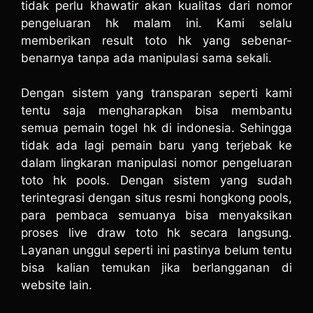
tidak perlu khawatir akan kualitas dari nomor
pengeluaran hk malam ini. Kami selalu
memberikan result toto hk yang sebenar-
benarnya tanpa ada manipulasi sama sekali.
Dengan sistem yang transparan seperti kami
tentu saja mengharapkan bisa membantu
semua pemain togel hk di indonesia. Sehingga
tidak ada lagi pemain baru yang terjebak ke
dalam lingkaran manipulasi nomor pengeluaran
toto hk pools. Dengan sistem yang sudah
terintegrasi dengan situs resmi hongkong pools,
para pembaca semuanya bisa menyaksikan
proses live draw toto hk secara langsung.
Layanan unggul seperti ini pastinya belum tentu
bisa kalian temukan jika berlangganan di
website lain.