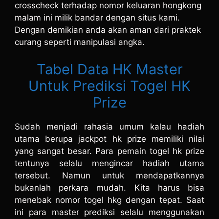
crosscheck terhadap nomor keluaran hongkong
malam ini milik bandar dengan situs kami.
Dengan demikian anda akan aman dari praktek
curang seperti manipulasi angka.
Tabel Data HK Master
Untuk Prediksi Togel HK
Prize
Sudah menjadi rahasia umum kalau hadiah
utama berupa jackpot hk prize memiliki nilai
yang sangat besar. Para pemain togel hk prize
tentunya selalu mengincar hadiah utama
tersebut. Namun untuk mendapatkannya
bukanlah perkara mudah. Kita harus bisa
menebak nomor togel hkg dengan tepat. Saat
ini para master prediksi selalu menggunakan