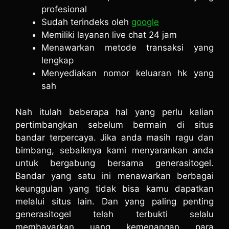
profesional
Sudah terindeks oleh
google
Memiliki layanan live chat 24 jam
Menawarkan metode transaksi yang
lengkap
Menyediakan nomor keluaran hk yang
sah
Nah itulah beberapa hal yang perlu kalian
pertimbangkan sebelum bermain di situs
bandar terpercaya. Jika anda masih ragu dan
bimbang, sebaiknya kami menyarankan anda
untuk bergabung bersama generasitogel.
Bandar yang satu ini menawarkan berbagai
keunggulan yang tidak bisa kamu dapatkan
melalui situs lain. Dan yang paling penting
generasitogel telah terbukti selalu
membayarkan uang kemenangan para